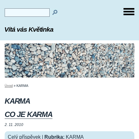
Vítá vás Květinka
Úvod
»
KARMA
KARMA
CO JE KARMA
2. 11. 2010
Celý příspěvek
|
Rubrika:
KARMA