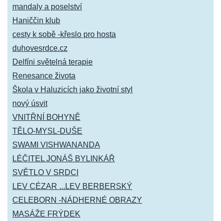
mandaly a poselství
Haniččin klub
cesty k sobě -křeslo pro hosta
duhovesrdce.cz
Delfíni světelná terapie
Renesance života
Škola v Haluzicích jako životní styl
nový úsvit
VNITŘNÍ BOHYNĚ
TĚLO-MYSL-DUŠE
SWAMI VISHWANANDA
LÉČITEL JONÁŠ BYLINKÁŘ
SVĚTLO V SRDCI
LEV CÉZAR ...LEV BERBERSKÝ
CELEBORN -NÁDHERNÉ OBRAZY
MASÁŽE FRÝDEK